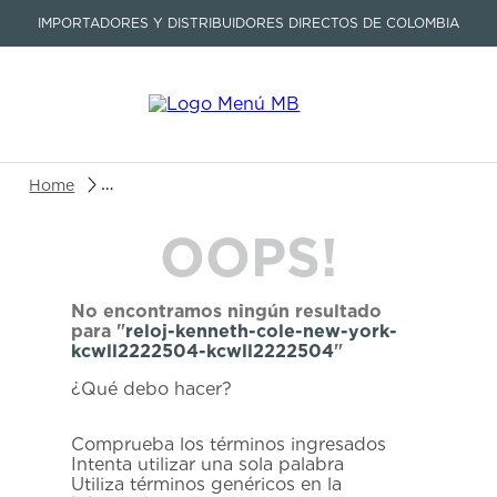
IMPORTADORES Y DISTRIBUIDORES DIRECTOS DE COLOMBIA
Buscar un producto o artículo
reloj-kenneth-cole-new-york-kcwll2222504-kcwll
OOPS!
TÉRMINOS MÁS BUSCADOS
1
.
seastar
No encontramos ningún resultado
2
.
aviation
para "
reloj-kenneth-cole-new-york-
kcwll2222504-kcwll2222504
"
3
.
integral
¿Qué debo hacer?
4
.
tissot
5
.
longines
Comprueba los términos ingresados
Intenta utilizar una sola palabra
6
.
prc
Utiliza términos genéricos en la