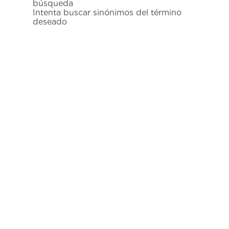
búsqueda
7
.
prx
Intenta buscar sinónimos del término
deseado
8
.
hamilton
9
.
mido
10
.
casio