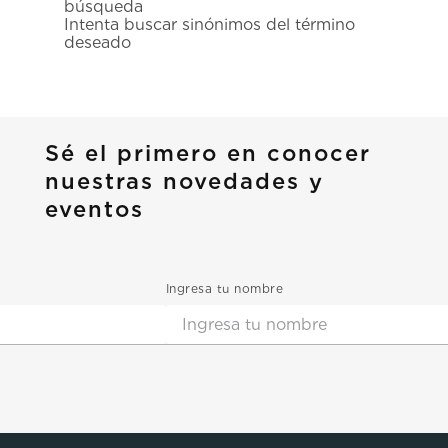
búsqueda
7
.
prx
Intenta buscar sinónimos del término
deseado
8
.
mido
9
.
hamilton
10
.
casio
Sé el primero en conocer
nuestras novedades y
eventos
Ingresa tu nombre