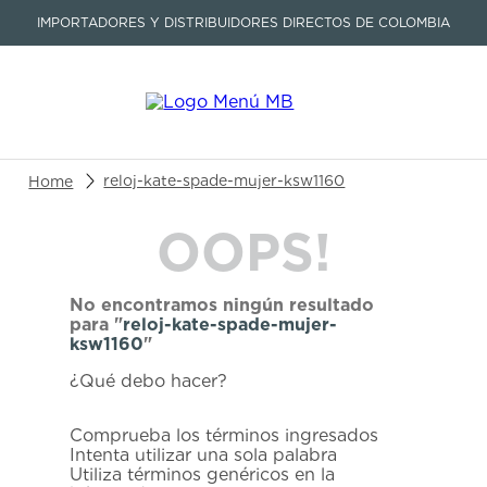
IMPORTADORES Y DISTRIBUIDORES DIRECTOS DE COLOMBIA
Buscar un producto o artículo
reloj-kate-spade-mujer-ksw1160
OOPS!
TÉRMINOS MÁS BUSCADOS
1
.
seastar
No encontramos ningún resultado
2
.
aviation
para "
reloj-kate-spade-mujer-
ksw1160
"
3
.
tissot
¿Qué debo hacer?
4
.
integral
5
.
longines
Comprueba los términos ingresados
Intenta utilizar una sola palabra
6
.
prc
Utiliza términos genéricos en la