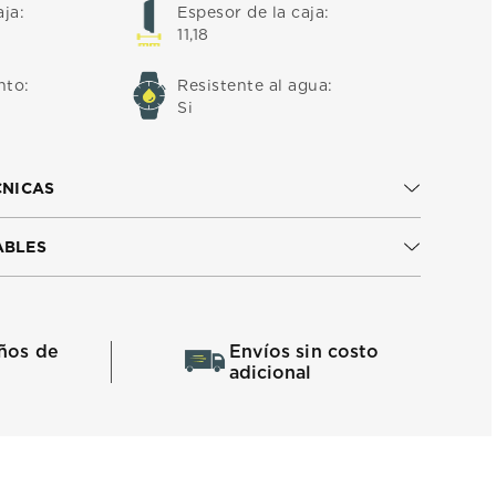
aja
:
Espesor de la caja
:
11,18
nto
:
Resistente al agua
:
Si
CNICAS
ABLES
ños de
Envíos sin costo
adicional