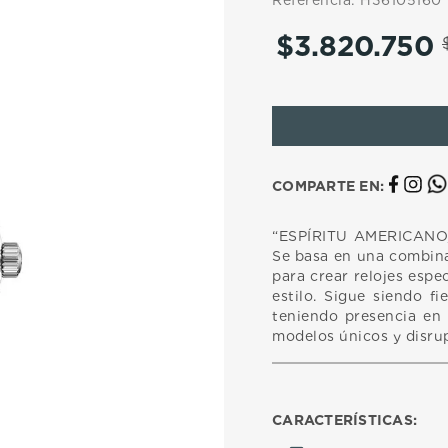
Referencia
:
H36105160
10
.
casio
$
3
.
820
.
750
COMPARTE EN:
“ESPÍRITU AMERICANO, 
Se basa en una combina
para crear relojes espe
estilo. Sigue siendo fi
teniendo presencia en 
modelos únicos y disrup
CARACTERÍSTICAS: