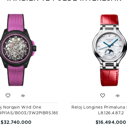
oj Norqain Wild One
Reloj Longines Primalun
PI1AS/B003/3W2PIBRS.18BQ
L8.126.4.87.2
$
32
.
740
.
000
$
16
.
494
.
000