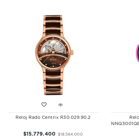
Reloj Rado Centrix R30.029.90.2
Rel
NNQ3001QB
$
15
.
779
.
400
$
18
.
564
.
000