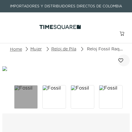
IMPORTADORES Y DISTRIBUIDORES DIRECTOS DE COLOMBIA
Buscar un producto o artículo
Mujer
Reloj de Pila
Reloj Fossil Raquel ES5305
TÉRMINOS MÁS BUSCADOS
1
.
seastar
2
.
aviation
3
.
integral
4
.
tissot
5
.
longines
6
.
prc