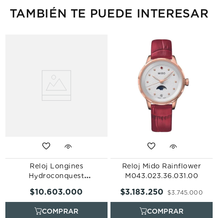
TAMBIÉN TE PUEDE INTERESAR
Reloj Longines
Reloj Mido Rainflower
Hydroconquest
M043.023.36.031.00
L3.370.3.89.6
$
10
.
603
.
000
$
3
.
183
.
250
$
3
.
745
.
000