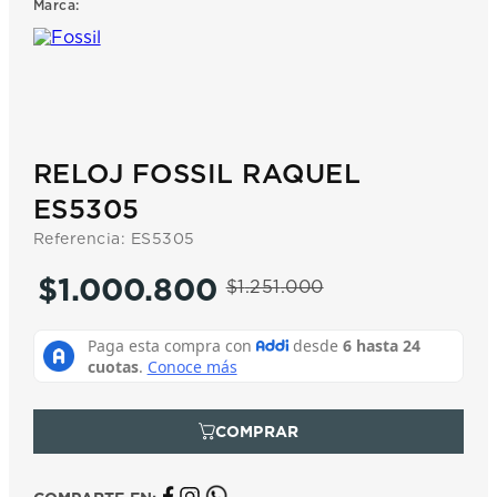
Marca:
7
.
prx
8
.
hamilton
9
.
mido
10
.
casio
RELOJ FOSSIL RAQUEL
ES5305
Referencia
:
ES5305
$
1
.
000
.
800
$
1
.
251
.
000