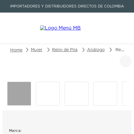
IMPORTADORES Y DISTRIBUIDORES DIRECTOS DE COLOMBIA
Buscar un producto o artículo
Mujer
Reloj de Pila
Análogo
Reloj Fossil Harlow ES5406
TÉRMINOS MÁS BUSCADOS
1
.
seastar
2
.
aviation
3
.
tissot
4
.
integral
5
.
longines
6
.
prc
Marca: