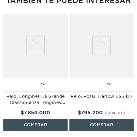
TAMBIÉN TE PUEDE INTERESAR
Reloj Longines La Grande
Reloj Fossil Harlow ES5427
Classique De Longines
L4.755.4.95.2
$
7
.
854
.
000
$
795
.
200
$
994
.
000