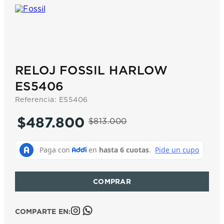
7
.
prx
8
.
mido
9
.
hamilton
10
.
casio
RELOJ FOSSIL HARLOW
ES5406
Referencia
:
ES5406
$
487
.
800
$
813
.
000
COMPARTE EN: