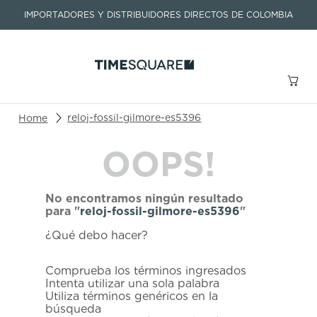
IMPORTADORES Y DISTRIBUIDORES DIRECTOS DE COLOMBIA
Buscar un producto o artículo
reloj-fossil-gilmore-es5396
OOPS!
TÉRMINOS MÁS BUSCADOS
1
.
seastar
No encontramos ningún resultado
2
.
aviation
para "
reloj-fossil-gilmore-es5396
"
3
.
tissot
¿Qué debo hacer?
4
.
integral
Comprueba los términos ingresados
5
.
longines
Intenta utilizar una sola palabra
Utiliza términos genéricos en la
6
.
prx
búsqueda