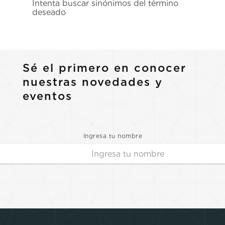
Intenta buscar sinónimos del término
7
.
prc
deseado
8
.
hamilton
9
.
mido
10
.
casio
Sé el primero en conocer
nuestras novedades y
eventos
Ingresa tu nombre