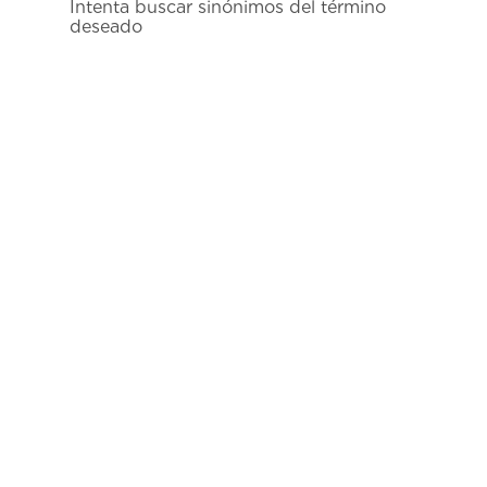
Intenta buscar sinónimos del término
7
.
prx
deseado
8
.
mido
9
.
hamilton
10
.
casio