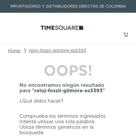
IMPORTADORES Y DISTRIBUIDORES DIRECTOS DE COLOMBIA
Buscar un producto o artículo
reloj-fossil-gilmore-es5393
OOPS!
TÉRMINOS MÁS BUSCADOS
1
.
seastar
No encontramos ningún resultado
2
.
aviation
para "
reloj-fossil-gilmore-es5393
"
3
.
tissot
¿Qué debo hacer?
4
.
integral
Comprueba los términos ingresados
5
.
longines
Intenta utilizar una sola palabra
Utiliza términos genéricos en la
6
.
prc
búsqueda