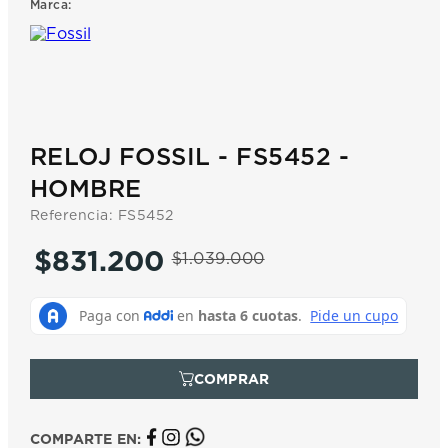
Marca:
7
.
prx
8
.
hamilton
9
.
mido
10
.
casio
RELOJ FOSSIL - FS5452 -
HOMBRE
Referencia
:
FS5452
$
831
.
200
$
1
.
039
.
000
COMPARTE EN: