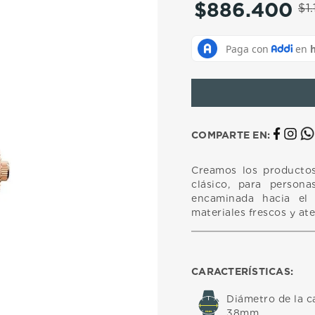
$
886
.
400
10
.
casio
$
1
.
COMPARTE EN:
Creamos los productos
clásico, para persona
encaminada hacia el 
materiales frescos y at
CARACTERÍSTICAS:
Diámetro de la c
38mm