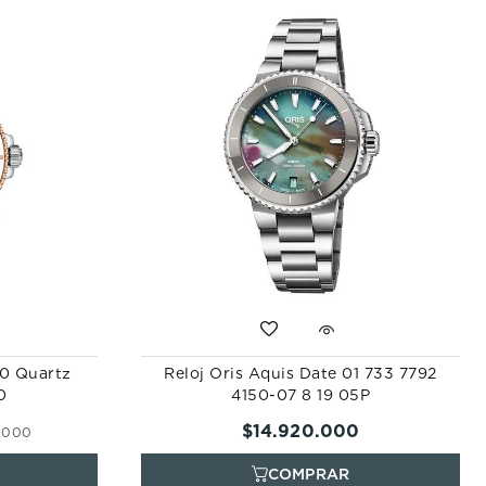
00 Quartz
Reloj Oris Aquis Date 01 733 7792
0
4150-07 8 19 05P
$
14
.
920
.
000
.
000