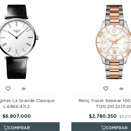
gines La Grande Clasique
Reloj Tissot Seastar 10
L4.866.4.11.2
T120.210.22.111.0
$
6
.
807
.
000
$
2
.
780
.
350
$
3
.
271