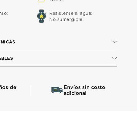
nto
:
Resistente al agua
:
No sumergible
CNICAS
ABLES
ños de
Envíos sin costo
adicional