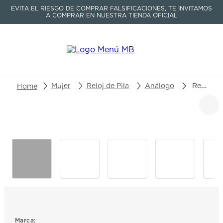
EVITA EL RIESGO DE COMPRAR FALSIFICACIONES, TE INVITAMOS
A COMPRAR EN NUESTRA TIENDA OFICIAL
Buscar un producto o artículo
Mujer
Reloj de Pila
Análogo
Reloj Fossil Anillo reloj ES5413
TÉRMINOS MÁS BUSCADOS
1
.
seastar
2
.
aviation
3
.
integral
4
.
tissot
5
.
longines
6
.
prc
Marca: