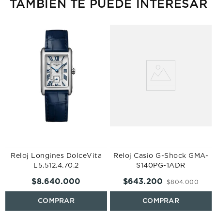
TAMBIÉN TE PUEDE INTERESAR
Reloj Longines DolceVita
Reloj Casio G-Shock GMA-
L5.512.4.70.2
S140PG-1ADR
$
8
.
640
.
000
$
643
.
200
$
804
.
000