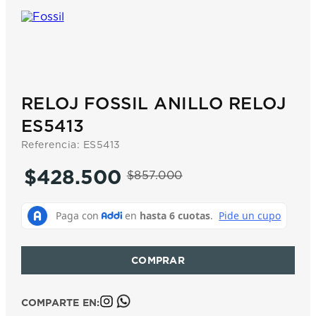
7
.
prx
8
.
hamilton
9
.
mido
10
.
casio
RELOJ FOSSIL ANILLO RELOJ
ES5413
Referencia
:
ES5413
$
428
.
500
$
857
.
000
COMPARTE EN: