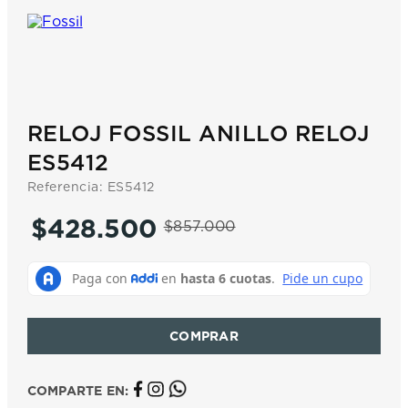
7
.
prx
8
.
hamilton
9
.
mido
10
.
casio
RELOJ FOSSIL ANILLO RELOJ
ES5412
Referencia
:
ES5412
$
428
.
500
$
857
.
000
COMPARTE EN: