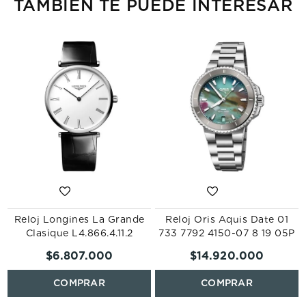
TAMBIÉN TE PUEDE INTERESAR
r
Reloj Longines La Grande
Reloj Oris Aquis Date 01
Clasique L4.866.4.11.2
733 7792 4150-07 8 19 05P
$
6
.
807
.
000
$
14
.
920
.
000