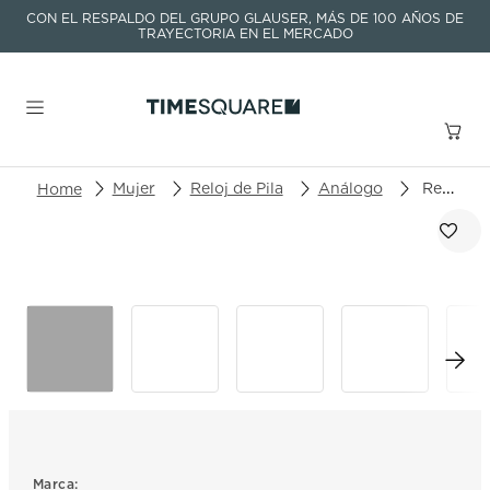
CON EL RESPALDO DEL GRUPO GLAUSER, MÁS DE 100 AÑOS DE
TRAYECTORIA EN EL MERCADO
Buscar un producto o artículo
Mujer
Reloj de Pila
Análogo
Reloj Fossil Anillo reloj ES5412
TÉRMINOS MÁS BUSCADOS
1
.
seastar
2
.
aviation
3
.
integral
4
.
tissot
5
.
longines
6
.
prc
Marca: