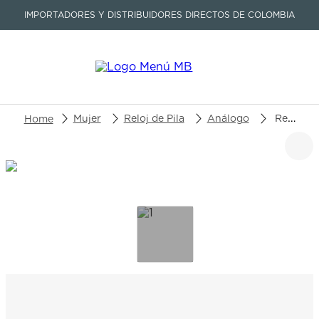
IMPORTADORES Y DISTRIBUIDORES DIRECTOS DE COLOMBIA
Buscar un producto o artículo
Mujer
Reloj de Pila
Análogo
Reloj Edox CO-1 Chronolady 10255-3BM-NADN
TÉRMINOS MÁS BUSCADOS
1
.
seastar
2
.
aviation
3
.
tissot
4
.
integral
5
.
longines
6
.
prc