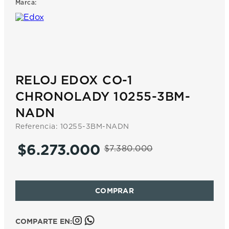
Marca:
7
.
prx
8
.
mido
9
.
hamilton
10
.
casio
RELOJ EDOX CO-1
CHRONOLADY 10255-3BM-
NADN
Referencia
:
10255-3BM-NADN
$
6
.
273
.
000
$
7
.
380
.
000
COMPARTE EN: