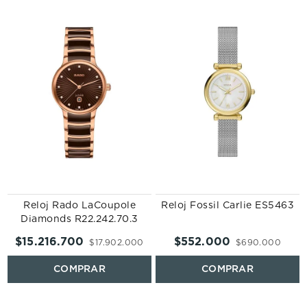
-
Reloj Rado LaCoupole
Reloj Fossil Carlie ES5463
Diamonds R22.242.70.3
$
15
.
216
.
700
$
552
.
000
$
17
.
902
.
000
$
690
.
000