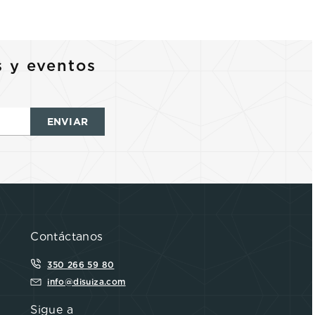
s y eventos
ENVIAR
Contáctanos
350 266 59 80
info@disuiza.com
Sigue a