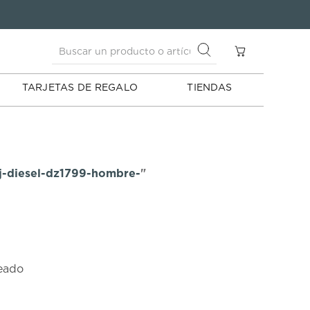
Buscar un producto o artículo
S
Buscar un producto o artículo
TARJETAS DE REGALO
TIENDAS
j-diesel-dz1799-hombre-
"
seado