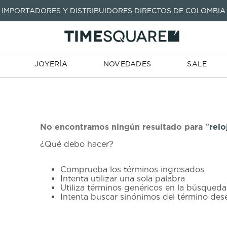
IMPORTADORES Y DISTRIBUIDORES DIRECTOS DE COLOMBIA
TARJETAS
JOYERÍA
NOVEDADES
SALE
TIENDA
DE REGALO
TÉRMINOS MÁS BUSCADOS
1
.
seastar
TÉRMINOS MÁS BUSCADOS
JOYERÍA
NOVEDADES
SALE
2
.
aviation
1
.
seastar
3
.
integral
2
.
aviation
4
.
tissot
3
.
integral
5
.
longines
4
.
tissot
No encontramos ningún resultado para "
relo
6
.
prx
¿Qué debo hacer?
5
.
longines
7
.
prc
6
.
prx
Comprueba los términos ingresados
8
.
hamilton
Intenta utilizar una sola palabra
7
.
prc
Utiliza términos genéricos en la búsqueda
9
.
mido
Intenta buscar sinónimos del término de
8
.
hamilton
10
.
casio
9
.
mido