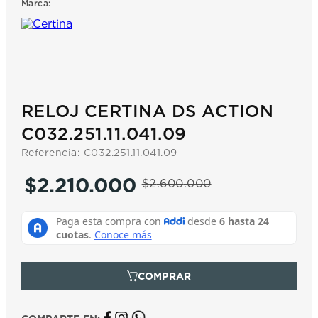
Marca:
7
.
prx
8
.
hamilton
9
.
mido
10
.
casio
RELOJ CERTINA DS ACTION
C032.251.11.041.09
Referencia
:
C032.251.11.041.09
$
2
.
210
.
000
$
2
.
600
.
000