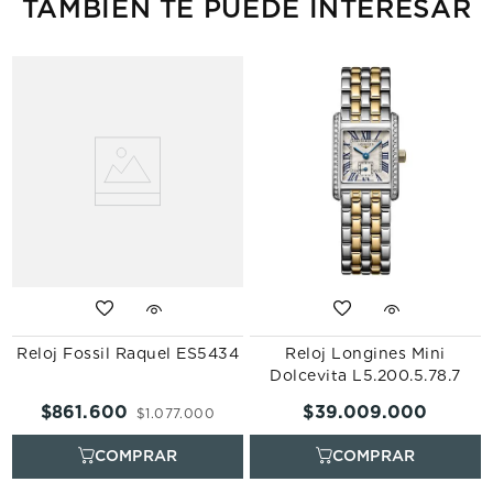
TAMBIÉN TE PUEDE INTERESAR
Reloj Fossil Raquel ES5434
Reloj Longines Mini
Dolcevita L5.200.5.78.7
$
861
.
600
$
39
.
009
.
000
$
1
.
077
.
000