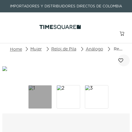
IMPORTADORES Y DISTRIBUIDORES DIRECTOS DE COLOMBIA
Buscar un producto o artículo
Mujer
Reloj de Pila
Análogo
Reloj Certina DS Action C032.251.11.041.09
TÉRMINOS MÁS BUSCADOS
1
.
seastar
2
.
aviation
3
.
integral
4
.
tissot
5
.
longines
6
.
prc