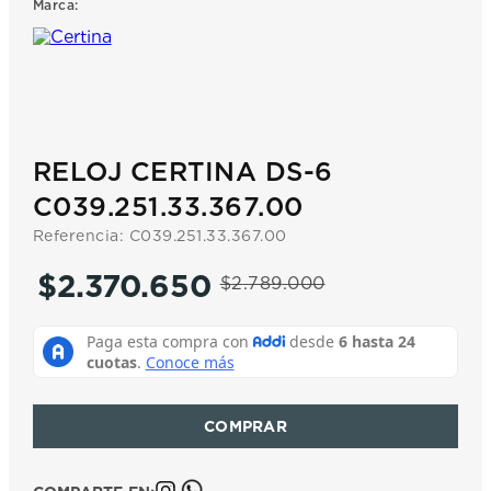
Marca:
7
.
prc
8
.
hamilton
9
.
mido
10
.
casio
RELOJ CERTINA DS-6
C039.251.33.367.00
Referencia
:
C039.251.33.367.00
$
2
.
370
.
650
$
2
.
789
.
000