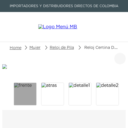
IMPORTADORES Y DISTRIBUIDORES DIRECTOS DE COLOMBIA
Buscar un producto o artículo
Mujer
Reloj de Pila
Reloj Certina Ds-6 C039.251.33.367.00
TÉRMINOS MÁS BUSCADOS
1
.
seastar
2
.
aviation
3
.
tissot
4
.
integral
5
.
longines
6
.
prx