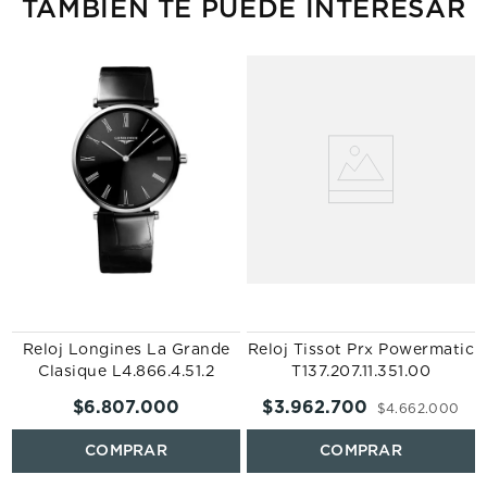
TAMBIÉN TE PUEDE INTERESAR
Reloj Longines La Grande
Reloj Tissot Prx Powermatic
Clasique L4.866.4.51.2
T137.207.11.351.00
$
6
.
807
.
000
$
3
.
962
.
700
$
4
.
662
.
000