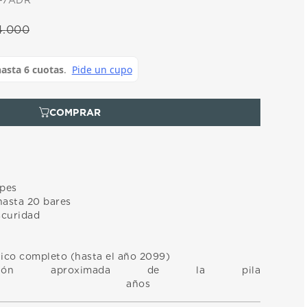
-7ADR
4
.
000
lpes
hasta 20 bares
oscuridad
ico completo (hasta el año 2099)
ión aproximada de la pila
años