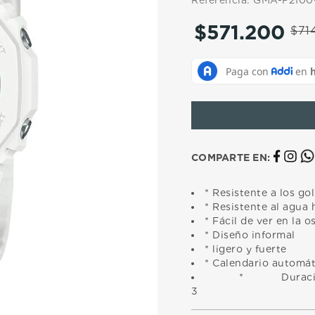
Referencia
:
GMA-P2100
10
.
casio
$
571
.
200
$
71
COMPARTE EN:
* Resistente a los go
* Resistente al agua 
* Fácil de ver en la 
* Diseño informal
* ligero y fuerte
* Calendario automát
* Durac
3 