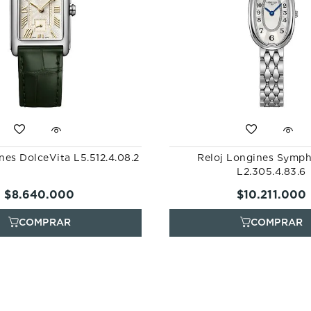
nes DolceVita L5.512.4.08.2
Reloj Longines Symp
L2.305.4.83.6
$
8
.
640
.
000
$
10
.
211
.
000