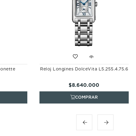
honette
Reloj Longines DolceVita L5.255.4.75.6
$
8
.
640
.
000