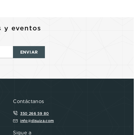
s y eventos
ENVIAR
Contáctanos
350 266 59 80
info@disuiza.com
Sigue a