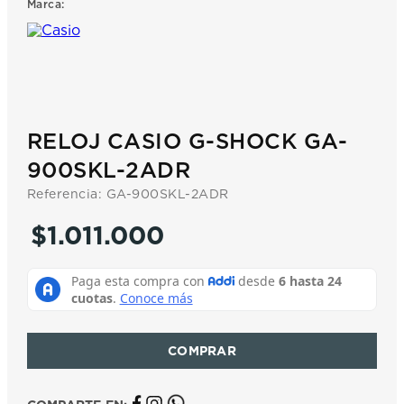
Marca:
7
.
prx
8
.
mido
9
.
hamilton
10
.
casio
RELOJ CASIO G-SHOCK GA-
900SKL-2ADR
Referencia
:
GA-900SKL-2ADR
$
1
.
011
.
000