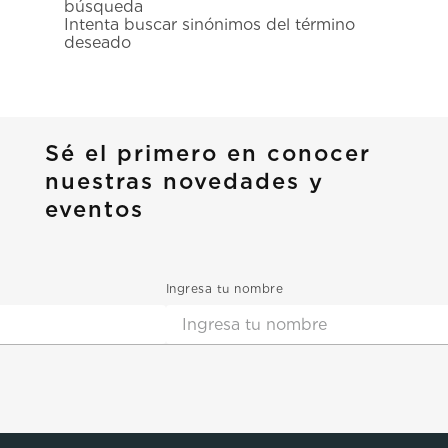
búsqueda
7
.
prc
Intenta buscar sinónimos del término
deseado
8
.
hamilton
9
.
mido
10
.
casio
Sé el primero en conocer
nuestras novedades y
eventos
Ingresa tu nombre