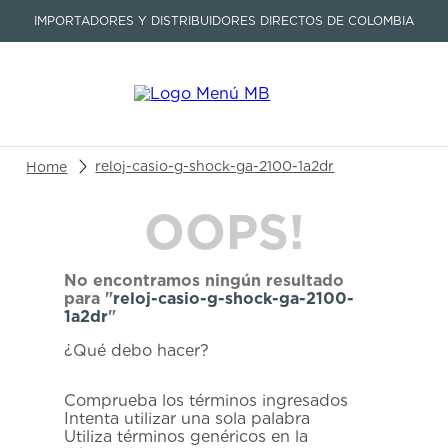
IMPORTADORES Y DISTRIBUIDORES DIRECTOS DE COLOMBIA
Buscar un producto o artículo
reloj-casio-g-shock-ga-2100-1a2dr
OOPS!
TÉRMINOS MÁS BUSCADOS
1
.
seastar
No encontramos ningún resultado
2
.
aviation
para "
reloj-casio-g-shock-ga-2100-
1a2dr
"
3
.
integral
¿Qué debo hacer?
4
.
tissot
5
.
longines
Comprueba los términos ingresados
Intenta utilizar una sola palabra
6
.
prx
Utiliza términos genéricos en la