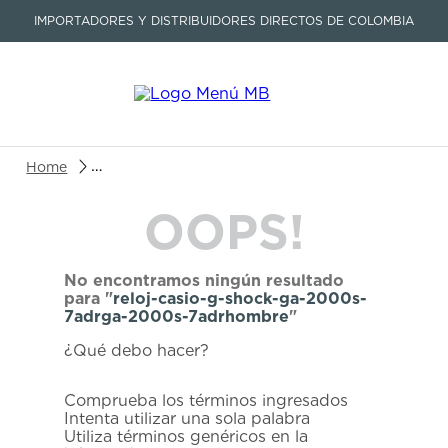
IMPORTADORES Y DISTRIBUIDORES DIRECTOS DE COLOMBIA
Buscar un producto o artículo
reloj-casio-g-shock-ga-2000s-7adrga-2000s-7ad
OOPS!
TÉRMINOS MÁS BUSCADOS
1
.
seastar
No encontramos ningún resultado
2
.
aviation
para "
reloj-casio-g-shock-ga-2000s-
7adrga-2000s-7adrhombre
"
3
.
tissot
¿Qué debo hacer?
4
.
integral
5
.
longines
Comprueba los términos ingresados
Intenta utilizar una sola palabra
6
.
prc
Utiliza términos genéricos en la