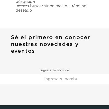
búsqueda
7
.
prx
Intenta buscar sinónimos del término
deseado
8
.
mido
9
.
hamilton
10
.
casio
Sé el primero en conocer
nuestras novedades y
eventos
Ingresa tu nombre