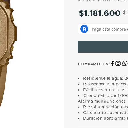
Referencia
:
DWE-5600
10
.
casio
$
1
.
181
.
600
$
1
COMPARTE EN:
Resistente al agua: 2
Resistente a impacto
Fácil de ver en la os
Cronómetro de 1/100
Alarma multifunciones
Retroiluminación ele
Calendario automáti
Duración aproximada 