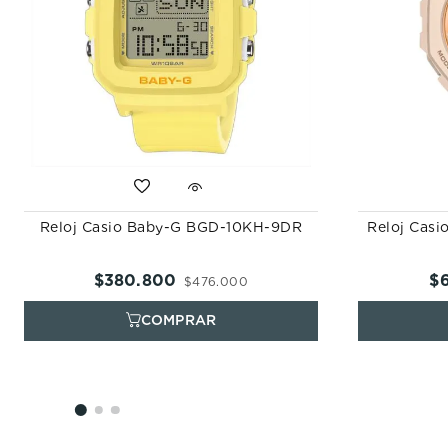
Reloj Casio Baby-G BGD-10KH-9DR
Reloj Cas
$
380
.
800
$
$
476
.
000