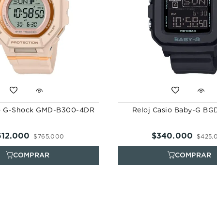
io G-Shock GMD-B300-4DR
Reloj Casio Baby-G BG
612
.
000
$
340
.
000
$
765
.
000
$
425
.