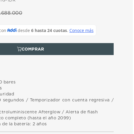
HG-1DR
.
688
.
000
0 bares
s
curidad
 segundos / Temporizador con cuenta regresiva /
ctroluminiscente Afterglow / Alerta de flash
co completo (hasta el año 2099)
de la batería: 2 años