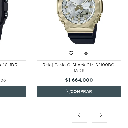
D-10-1DR
Reloj Casio G-Shock GM-S2100BC-
1ADR
$
1
.
664
.
000
000