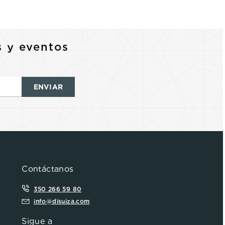
s y eventos
ENVIAR
Contáctanos
350 266 59 80
info@disuiza.com
Sigue a