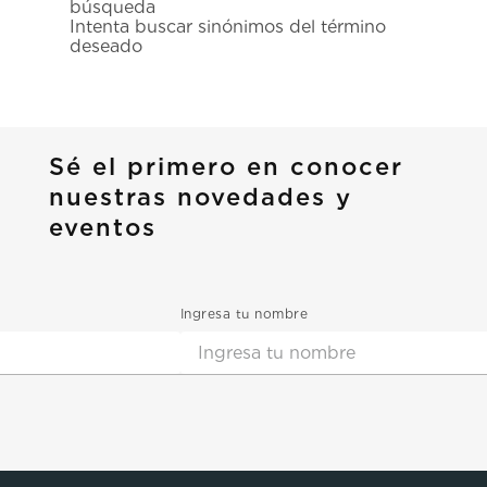
búsqueda
7
.
prc
Intenta buscar sinónimos del término
deseado
8
.
hamilton
9
.
mido
10
.
casio
Sé el primero en conocer
nuestras novedades y
eventos
Ingresa tu nombre