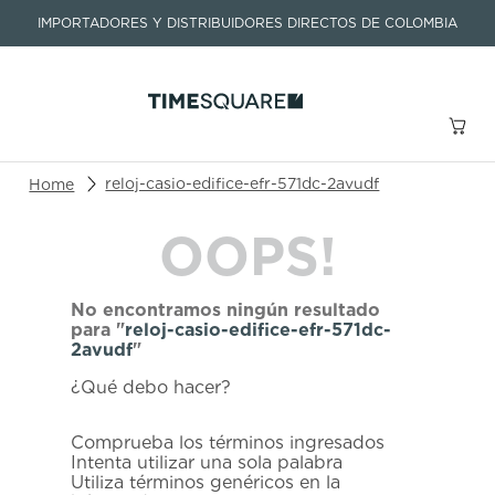
IMPORTADORES Y DISTRIBUIDORES DIRECTOS DE COLOMBIA
Buscar un producto o artículo
reloj-casio-edifice-efr-571dc-2avudf
OOPS!
TÉRMINOS MÁS BUSCADOS
1
.
seastar
No encontramos ningún resultado
2
.
aviation
para "
reloj-casio-edifice-efr-571dc-
2avudf
"
3
.
tissot
¿Qué debo hacer?
4
.
integral
5
.
longines
Comprueba los términos ingresados
Intenta utilizar una sola palabra
6
.
prx
Utiliza términos genéricos en la