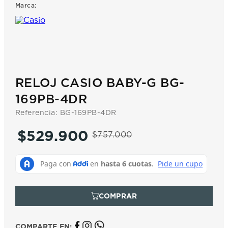
Marca:
7
.
prx
8
.
hamilton
9
.
mido
10
.
casio
RELOJ CASIO BABY-G BG-
169PB-4DR
Referencia
:
BG-169PB-4DR
$
529
.
900
$
757
.
000
COMPARTE EN: