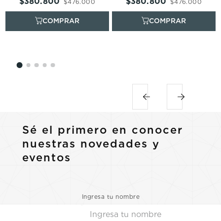
$
380
.
800
$
380
.
800
$
476
.
000
$
476
.
000
Sé el primero en conocer
nuestras novedades y
eventos
Ingresa tu nombre