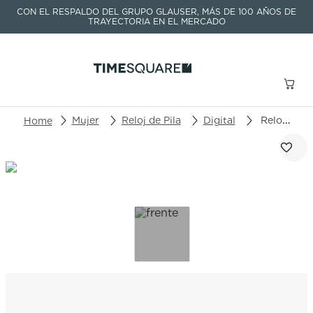
CON EL RESPALDO DEL GRUPO GLAUSER, MÁS DE 100 AÑOS DE
TRAYECTORIA EN EL MERCADO
Buscar un producto o artículo
Mujer
Reloj de Pila
Digital
Reloj Casio Baby-G BG-169PB-4DR
TÉRMINOS MÁS BUSCADOS
1
.
seastar
2
.
aviation
3
.
integral
4
.
tissot
5
.
longines
6
.
prc