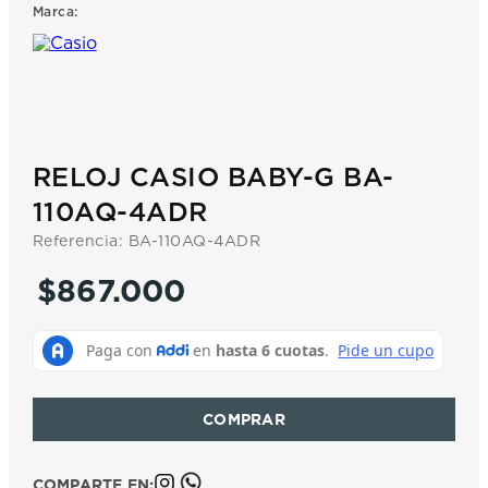
Marca:
7
.
prx
8
.
hamilton
9
.
mido
10
.
casio
RELOJ CASIO BABY-G BA-
110AQ-4ADR
Referencia
:
BA-110AQ-4ADR
$
867
.
000
COMPARTE EN: