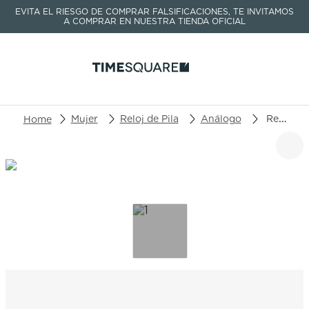
EVITA EL RIESGO DE COMPRAR FALSIFICACIONES, TE INVITAMOS
A COMPRAR EN NUESTRA TIENDA OFICIAL
Buscar un producto o artículo
Mujer
Reloj de Pila
Análogo
Reloj Casio Baby-G BA-110AQ-4ADR
TÉRMINOS MÁS BUSCADOS
1
.
seastar
2
.
aviation
3
.
integral
4
.
tissot
5
.
longines
6
.
prc