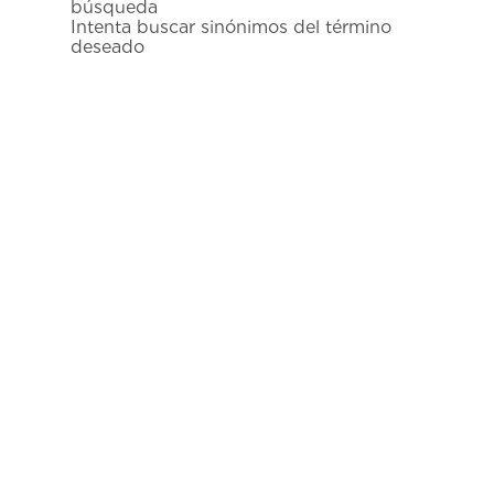
búsqueda
7
.
prx
Intenta buscar sinónimos del término
deseado
8
.
mido
9
.
hamilton
10
.
casio