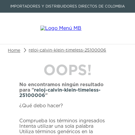
IMPORTADORES Y DISTRIBUIDORES DIRECTOS DE COLOMBIA
Buscar un producto o artículo
reloj-calvin-klein-timeless-25100006
OOPS!
TÉRMINOS MÁS BUSCADOS
1
.
seastar
No encontramos ningún resultado
2
.
aviation
para "
reloj-calvin-klein-timeless-
25100006
"
3
.
tissot
¿Qué debo hacer?
4
.
integral
5
.
longines
Comprueba los términos ingresados
Intenta utilizar una sola palabra
6
.
prc
Utiliza términos genéricos en la