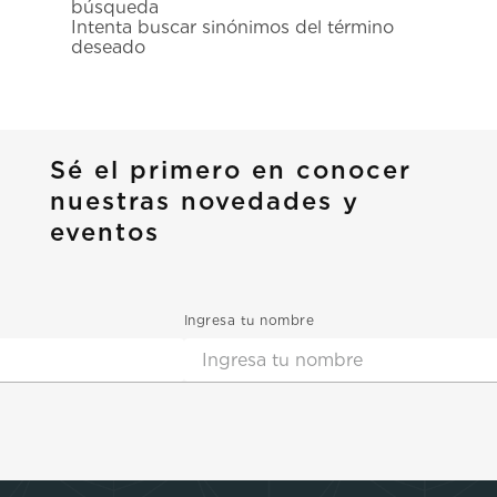
búsqueda
7
.
prx
Intenta buscar sinónimos del término
deseado
8
.
mido
9
.
hamilton
10
.
casio
Sé el primero en conocer
nuestras novedades y
eventos
Ingresa tu nombre