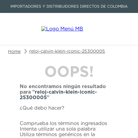
IMPORTADORES Y DISTRIBUIDORES DIRECTOS DE COLOMBIA
Buscar un producto o artículo
reloj-calvin-klein-iconic-25300005
OOPS!
TÉRMINOS MÁS BUSCADOS
1
.
seastar
No encontramos ningún resultado
2
.
aviation
para "
reloj-calvin-klein-iconic-
25300005
"
3
.
tissot
¿Qué debo hacer?
4
.
integral
5
.
longines
Comprueba los términos ingresados
Intenta utilizar una sola palabra
6
.
prc
Utiliza términos genéricos en la