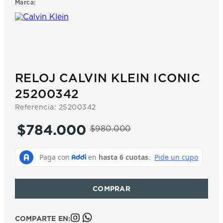
Marca:
7
.
prx
8
.
hamilton
9
.
mido
10
.
casio
RELOJ CALVIN KLEIN ICONIC
25200342
Referencia
:
25200342
$
784
.
000
$
980
.
000
COMPARTE EN: