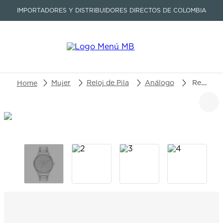
IMPORTADORES Y DISTRIBUIDORES DIRECTOS DE COLOMBIA
Buscar un producto o artículo
Mujer
Reloj de Pila
Análogo
Reloj Calvin Klein Iconic 25200342
TÉRMINOS MÁS BUSCADOS
1
.
seastar
2
.
aviation
3
.
integral
4
.
tissot
5
.
longines
6
.
prc