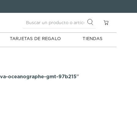
Buscar un producto o artículo
S
Buscar un producto o artículo
TARJETAS DE REGALO
TIENDAS
lova-oceanographe-gmt-97b215
"