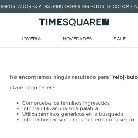
IMPORTADORES Y DISTRIBUIDORES DIRECTOS DE COLOMBIA
TARJETAS
JOYERÍA
NOVEDADES
SALE
TIENDA
DE REGALO
TÉRMINOS MÁS BUSCADOS
1
.
seastar
TÉRMINOS MÁS BUSCADOS
JOYERÍA
NOVEDADES
SALE
2
.
aviation
1
.
seastar
3
.
tissot
2
.
aviation
4
.
integral
3
.
tissot
5
.
longines
4
.
integral
No encontramos ningún resultado para "
reloj-bu
6
.
prx
¿Qué debo hacer?
5
.
longines
7
.
prc
6
.
prx
Comprueba los términos ingresados
8
.
hamilton
Intenta utilizar una sola palabra
7
.
prc
Utiliza términos genéricos en la búsqueda
9
.
mido
Intenta buscar sinónimos del término deseado
8
.
hamilton
10
.
casio
9
.
mido