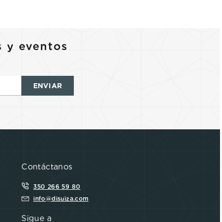
s y eventos
ENVIAR
Contáctanos
350 266 59 80
info@disuiza.com
Sigue a