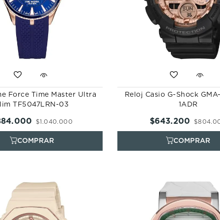
me Force Time Master Ultra
Reloj Casio G-Shock GMA
lim TF5047LRN-03
1ADR
884
.
000
$
643
.
200
$
1
.
040
.
000
$
804
.
0