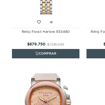
Reloj Fossil Harlow ES5480
Reloj Fo
$
879
.
750
$
1
.
035
.
000