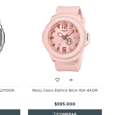
S2110SR-
Reloj Casio Edifice BGA-15K-4ADR
$
595
.
000