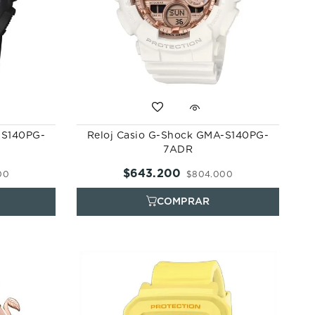
-S140PG-
Reloj Casio G-Shock GMA-S140PG-
7ADR
$
643
.
200
00
$
804
.
000