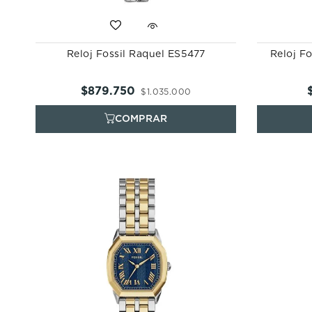
Reloj Fossil Raquel ES5477
Reloj Fo
$
879
.
750
$
1
.
035
.
000