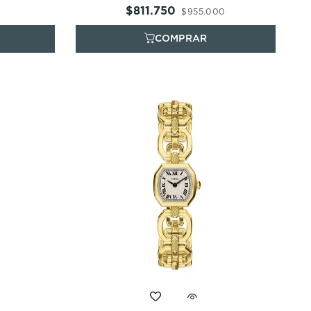
$
811
.
750
$
955
.
000