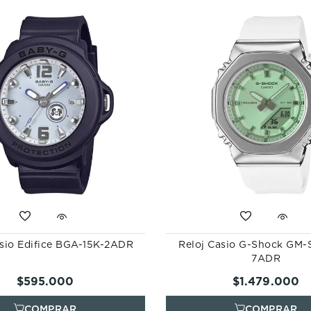
10
.
casio
asio Edifice BGA-15K-2ADR
Reloj Casio G-Shock GM-
7ADR
$
595
.
000
$
1
.
479
.
000