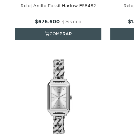
Reloj Anillo Fossil Harlow ES5482
Relo
$
676
.
600
$
1
$
796
.
000