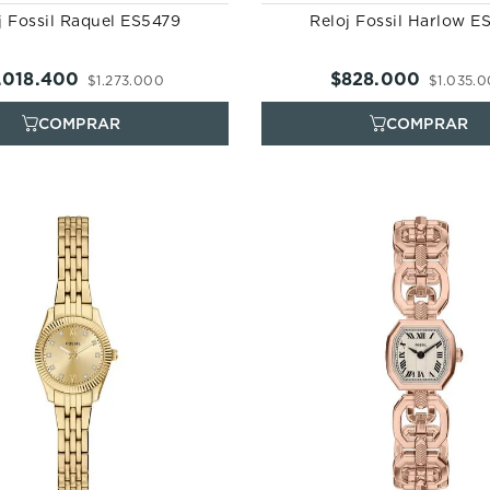
j Fossil Raquel ES5479
Reloj Fossil Harlow E
.
018
.
400
$
828
.
000
$
1
.
273
.
000
$
1
.
035
.
0