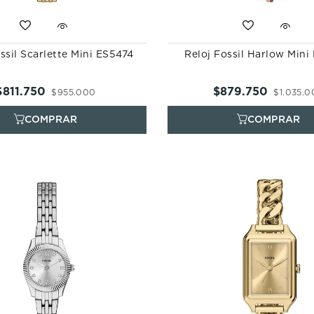
ssil Scarlette Mini ES5474
Reloj Fossil Harlow Min
$
811
.
750
$
879
.
750
$
955
.
000
$
1
.
035
.
0