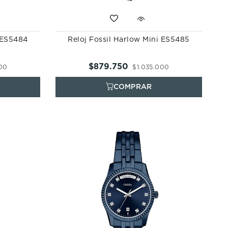
i ES5484
Reloj Fossil Harlow Mini ES5485
$
879
.
750
00
$
1
.
035
.
000