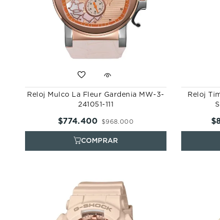
Reloj Mulco La Fleur Gardenia MW-3-
Reloj Ti
241051-111
S
$
774
.
400
$
$
968
.
000