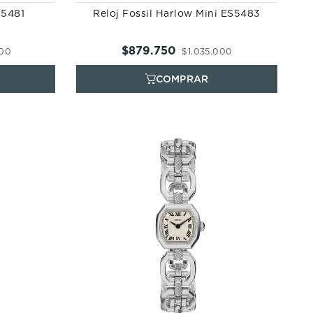
S5481
Reloj Fossil Harlow Mini ES5483
$
879
.
750
00
$
1
.
035
.
000