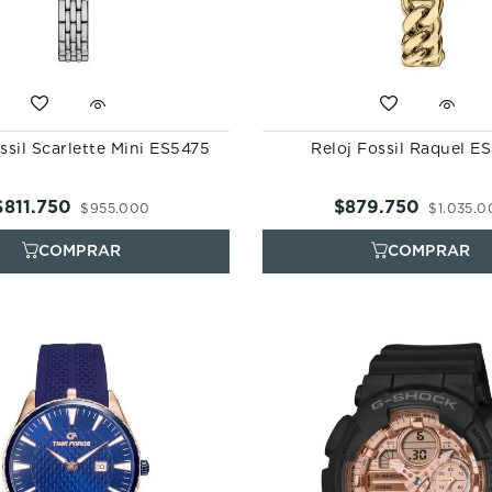
ssil Scarlette Mini ES5475
Reloj Fossil Raquel E
$
811
.
750
$
879
.
750
$
955
.
000
$
1
.
035
.
0