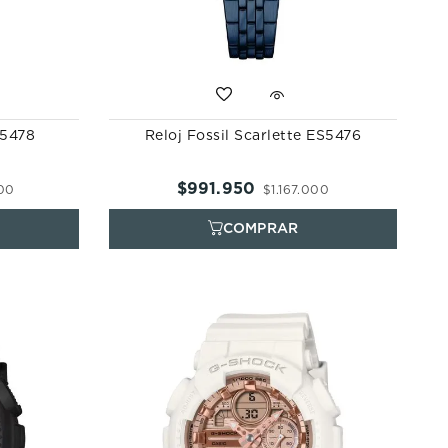
S5478
Reloj Fossil Scarlette ES5476
$
991
.
950
00
$
1
.
167
.
000