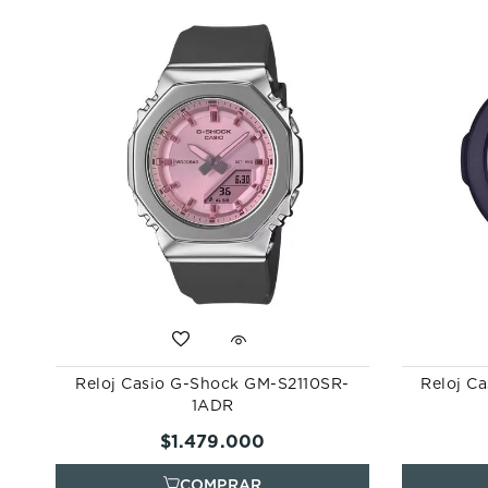
Reloj Casio G-Shock GM-S2110SR-
Reloj C
1ADR
$
1
.
479
.
000