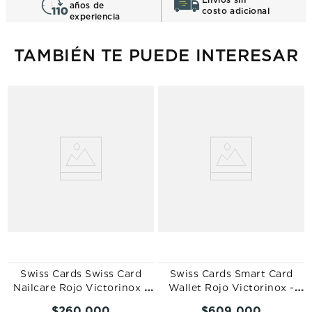
años de
costo adicional
experiencia
TAMBIÉN TE PUEDE INTERESAR
s
Swiss Cards Swiss Card
Swiss Cards Smart Card
Nailcare Rojo Victorinox -
Wallet Rojo Victorinox -
0.7240.T
0.7250.13
$
260
.
000
$
609
.
000