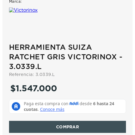
Marca:
7
.
prc
8
.
hamilton
9
.
mido
10
.
casio
HERRAMIENTA SUIZA
RATCHET GRIS VICTORINOX -
3.0339.L
Referencia
:
3.0339.L
$
1
.
547
.
000