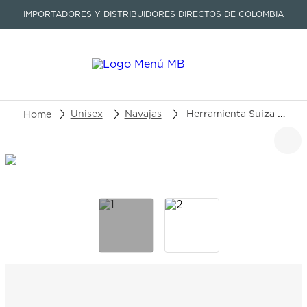
IMPORTADORES Y DISTRIBUIDORES DIRECTOS DE COLOMBIA
Buscar un producto o artículo
Unisex
Navajas
Herramienta Suiza Ratchet Gris Victorinox - 3.0339.L
TÉRMINOS MÁS BUSCADOS
1
.
seastar
2
.
aviation
3
.
tissot
4
.
integral
5
.
longines
6
.
prx