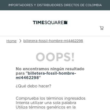
IMPORTADORES Y DISTRIBUIDORES DIRECTOS DE COLOMBIA
Buscar un producto o artículo
billetera-fossil-hombre-ml4462298
OOPS!
TÉRMINOS MÁS BUSCADOS
1
.
seastar
No encontramos ningún resultado
2
.
aviation
para "
billetera-fossil-hombre-
ml4462298
"
3
.
integral
¿Qué debo hacer?
4
.
tissot
5
.
longines
Comprueba los términos ingresados
Intenta utilizar una sola palabra
6
.
prx
Utiliza términos genéricos en la