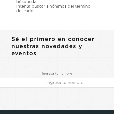
búsqueda
7
.
prc
Intenta buscar sinónimos del término
deseado
8
.
hamilton
9
.
mido
10
.
casio
Sé el primero en conocer
nuestras novedades y
eventos
Ingresa tu nombre