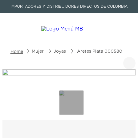
IMPORTADORES Y DISTRIBUIDORES DIRECTOS DE COLOMBIA
Buscar un producto o artículo
Mujer
Joyas
Aretes Plata 000580
TÉRMINOS MÁS BUSCADOS
1
.
seastar
2
.
aviation
3
.
tissot
4
.
integral
5
.
longines
6
.
prx