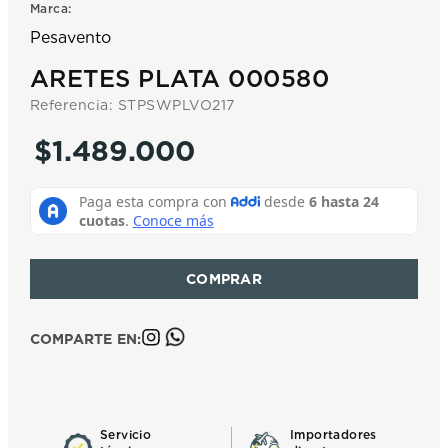
Marca:
7
.
prc
Pesavento
8
.
hamilton
ARETES PLATA 000580
9
.
mido
Referencia
:
STPSWPLVO217
10
.
casio
$
1
.
489
.
000
COMPARTE EN:
Servicio
Importadores