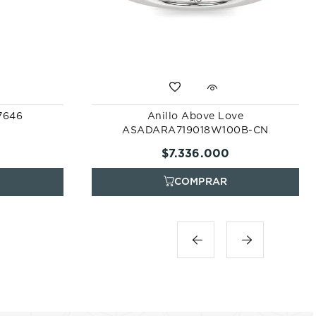
57646
Anillo Above Love
ASADARA719018W100B-CN
$
7
.
336
.
000