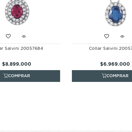
ar Salvini 20057684
Collar Salvini 200
$
8
.
899
.
000
$
6
.
969
.
000