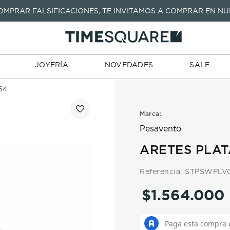
COMPRAR FALSIFICACIONES, TE INVITAMOS A COMPRAR EN NU
TARJETAS
JOYERÍA
NOVEDADES
SALE
TIENDA
DE REGALO
TÉRMINOS MÁS BUSCADOS
1
.
seastar
TÉRMINOS MÁS BUSCADOS
JOYERÍA
NOVEDADES
SALE
2
.
aviation
1
.
seastar
3
.
integral
64
2
.
aviation
4
.
tissot
3
.
integral
Marca:
5
.
longines
4
.
tissot
Pesavento
6
.
prc
5
.
longines
ARETES PLAT
7
.
prx
6
.
prc
Referencia
:
STPSWPLV
8
.
hamilton
7
.
prx
$
1
.
564
.
000
9
.
mido
8
.
hamilton
10
.
casio
9
.
mido