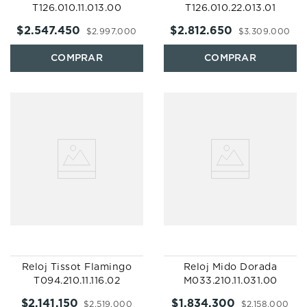
T126.010.11.013.00
T126.010.22.013.01
$
2
.
547
.
450
$
2
.
812
.
650
$
2
.
997
.
000
$
3
.
309
.
000
Reloj Tissot Flamingo
Reloj Mido Dorada
T094.210.11.116.02
M033.210.11.031.00
$
2
.
141
.
150
$
1
.
834
.
300
$
2
.
519
.
000
$
2
.
158
.
000