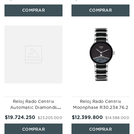
Reloj Rado Centrix
Reloj Rado Centrix
Automatic Diamonds
Moonphase R30.234.76.2
R30.229.90.2
$
19
.
724
.
250
$
12
.
399
.
800
$
23
.
205
.
000
$
14
.
588
.
000