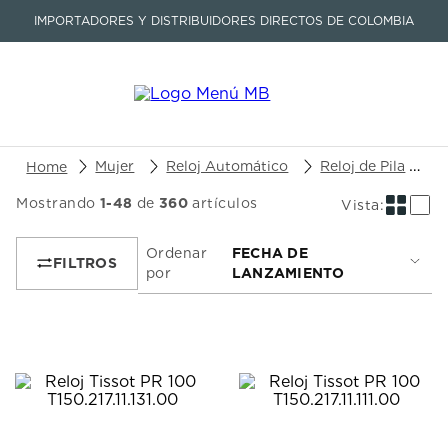
IMPORTADORES Y DISTRIBUIDORES DIRECTOS DE COLOMBIA
Buscar un producto o artículo
Mujer
Reloj Automático
Reloj de Pila
M
Mostrando
1
-
48
de
360
artículos
TÉRMINOS MÁS BUSCADOS
1
.
seastar
Ordenar
FECHA DE
por
LANZAMIENTO
2
.
aviation
3
.
tissot
4
.
integral
5
.
longines
6
.
prc