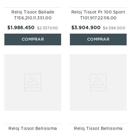
Reloj Tissot Ballade
Reloj Tissot Pr 100 Sport
T156.210.11.351.00
T101.917.22.116.00
$
1
.
986
.
450
$
3
.
904
.
900
$
2
.
337
.
000
$
4
.
594
.
000
Reloj Tissot Bellissima
Reloj Tissot Bellissima