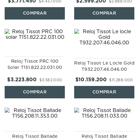
$
3
.
771
.
450
$
2
.
599
.
200
$
4
.
437
.
000
$
2
.
888
.
000
Reloj Tissot PRC 100
Reloj Tissot Le Locle Gold
Solar T151.822.22.031.00
T932.207.46.046.00
$
3
.
223
.
800
$
10
.
159
.
200
$
3
.
582
.
000
$
11
.
288
.
000
Reloj Tissot Ballade
Reloj Tissot Ballade