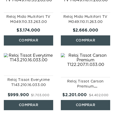
Reloj Mido Multifort TV
Reloj Mido Multifort TV
M049.110.33.263.00
M049.110.11.263.00
$
3
.
174
.
000
$
2
.
666
.
000
Reloj Tissot Everytime
Reloj Tissot Carson
T143.210.16.033.00
Premium
T122.207.11.033.00
$
999
.
900
$
2
.
201
.
000
$
1
.
703
.
000
$
4
.
402
.
000