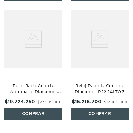
Reloj Rado Centrix
Reloj Rado LaCoupole
Automatic Diamonds
Diamonds R22.241.70.3
R30.227.70.2
$
19
.
724
.
250
$
15
.
216
.
700
$
23
.
205
.
000
$
17
.
902
.
000