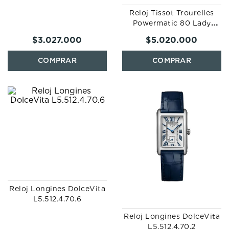
Reloj Tissot Trourelles
Powermatic 80 Lady
T099.207.16.118.00
$
3
.
027
.
000
$
5
.
020
.
000
Reloj Longines DolceVita
L5.512.4.70.6
Reloj Longines DolceVita
L5.512.4.70.2