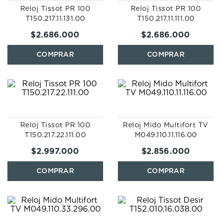
7
.
prx
Reloj Tissot PR 100
Reloj Tissot PR 100
T150.217.11.131.00
T150.217.11.111.00
8
.
mido
$
2
.
686
.
000
$
2
.
686
.
000
9
.
hamilton
10
.
casio
Reloj Tissot PR 100
Reloj Mido Multifort TV
T150.217.22.111.00
M049.110.11.116.00
$
2
.
997
.
000
$
2
.
856
.
000