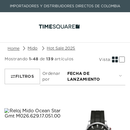
IMPORTADORES Y DISTRIBUIDORES DIRECTOS DE COLOMBIA
Buscar un producto o artículo
Mido
Hot Sale 2025
Mostrando
1
-
48
de
139
artículos
TÉRMINOS MÁS BUSCADOS
1
.
seastar
Ordenar
FECHA DE
por
LANZAMIENTO
2
.
aviation
3
.
tissot
4
.
integral
5
.
longines
6
.
prx