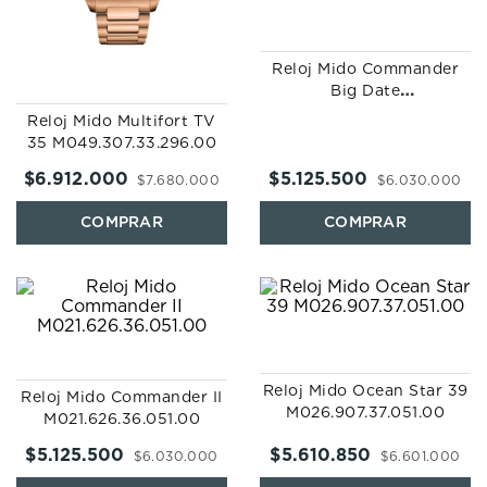
Reloj Mido Commander
Big Date
M021.626.36.041.00
Reloj Mido Multifort TV
35 M049.307.33.296.00
$
6
.
912
.
000
$
5
.
125
.
500
$
7
.
680
.
000
$
6
.
030
.
000
Reloj Mido Ocean Star 39
Reloj Mido Commander II
M026.907.37.051.00
M021.626.36.051.00
$
5
.
125
.
500
$
5
.
610
.
850
$
6
.
030
.
000
$
6
.
601
.
000