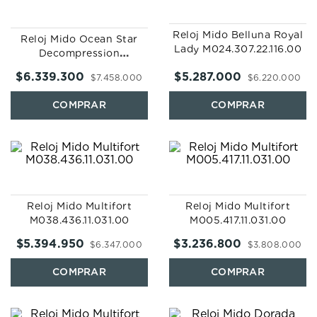
Reloj Mido Belluna Royal
Reloj Mido Ocean Star
Lady M024.307.22.116.00
Decompression
Worldtimer
$
6
.
339
.
300
$
5
.
287
.
000
$
7
.
458
.
000
$
6
.
220
.
000
M026.829.17.041.00
Reloj Mido Multifort
Reloj Mido Multifort
M038.436.11.031.00
M005.417.11.031.00
$
5
.
394
.
950
$
3
.
236
.
800
$
6
.
347
.
000
$
3
.
808
.
000