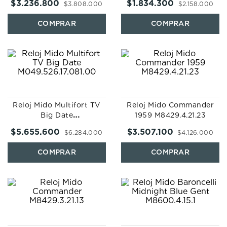
$
3
.
236
.
800
$
1
.
834
.
300
$
3
.
808
.
000
$
2
.
158
.
000
Reloj Mido Multifort TV
Reloj Mido Commander
Big Date
1959 M8429.4.21.23
M049.526.17.081.00
$
5
.
655
.
600
$
3
.
507
.
100
$
6
.
284
.
000
$
4
.
126
.
000