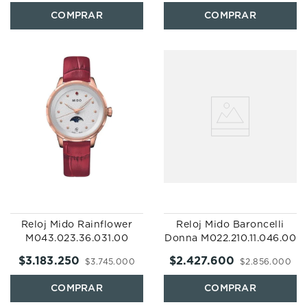
Reloj Mido Rainflower
Reloj Mido Baroncelli
M043.023.36.031.00
Donna M022.210.11.046.00
$
3
.
183
.
250
$
2
.
427
.
600
$
3
.
745
.
000
$
2
.
856
.
000