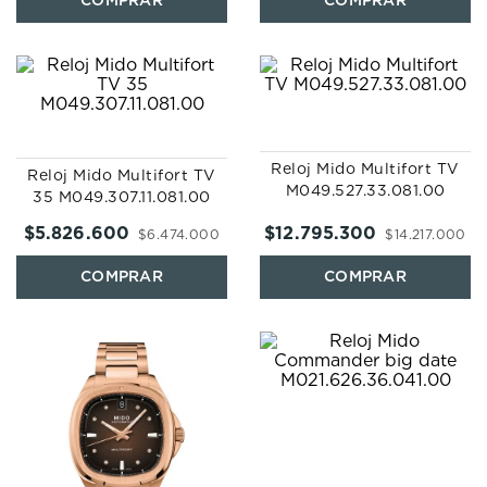
Reloj Mido Multifort TV
Reloj Mido Multifort TV
M049.527.33.081.00
35 M049.307.11.081.00
$
5
.
826
.
600
$
12
.
795
.
300
$
6
.
474
.
000
$
14
.
217
.
000