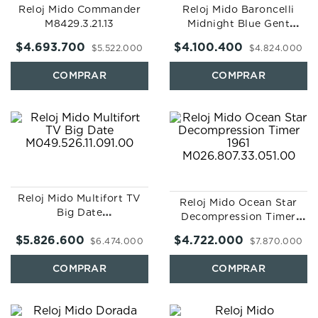
Reloj Mido Commander
Reloj Mido Baroncelli
M8429.3.21.13
Midnight Blue Gent
M8600.4.15.1
$
4
.
693
.
700
$
4
.
100
.
400
$
5
.
522
.
000
$
4
.
824
.
000
Reloj Mido Multifort TV
Reloj Mido Ocean Star
Big Date
Decompression Timer
M049.526.11.091.00
1961 M026.807.33.051.00
$
5
.
826
.
600
$
4
.
722
.
000
$
6
.
474
.
000
$
7
.
870
.
000