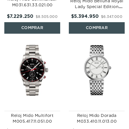
Reloj Mido Belluna Royal
M031.631.33.021.00
Lady Special Edition
M024.307.37.116.00
$
7
.
229
.
250
$
5
.
394
.
950
$
8
.
505
.
000
$
6
.
347
.
000
Reloj Mido Multifort
Reloj Mido Dorada
M005.417.11.051.00
M033.410.11.013.00