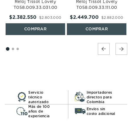
Reloj Tissot Lovely
Reloj Tissot Lovely
T058.009.33.031.00
T058.009.33.111.00
$
2
.
382
.
550
$
2
.
449
.
700
$
2
.
803
.
000
$
2
.
882
.
000
Servicio
Importadores
técnico
directos para
autorizado
Colombia
Más de 100
Envíos sin
años de
costo adicional
experiencia