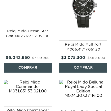
7
.
prc
8
.
hamilton
9
.
mido
10
.
casio
Reloj Mido Ocean Star
Gmt M026.629.17.051.00
Reloj Mido Multifort
M005.417.17.051.20
$
6
.
042
.
650
$
3
.
075
.
300
$
7
.
109
.
000
$
3
.
618
.
000
Reloj Mido Commander