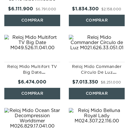
$
6
.
111
.
900
$
1
.
834
.
300
$
6
.
791
.
000
$
2
.
158
.
000
Reloj Mido Multifort TV
Reloj Mido Commander
Big Date
Círculo De Luz
M049.526.11.041.00
M021.626.33.051.01
$
6
.
474
.
000
$
7
.
013
.
350
$
8
.
251
.
000