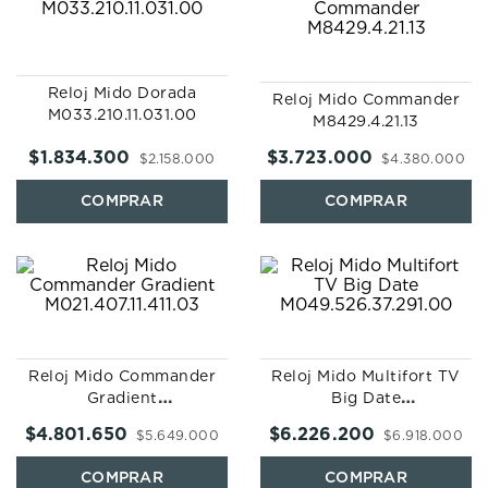
Reloj Mido Dorada
Reloj Mido Commander
M033.210.11.031.00
M8429.4.21.13
$
1
.
834
.
300
$
3
.
723
.
000
$
2
.
158
.
000
$
4
.
380
.
000
Reloj Mido Commander
Reloj Mido Multifort TV
Gradient
Big Date
M021.407.11.411.03
M049.526.37.291.00
$
4
.
801
.
650
$
6
.
226
.
200
$
5
.
649
.
000
$
6
.
918
.
000