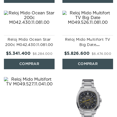
Reloj Mido Ocean Star
Reloj Mido Multifort TV
200c M042.430.11.081.00
Big Date
M049.526.11.081.00
$
5
.
341
.
400
$
5
.
826
.
600
$
6
.
284
.
000
$
6
.
474
.
000