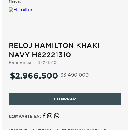
Marca:
7
.
prx
8
.
hamilton
9
.
mido
10
.
casio
RELOJ HAMILTON KHAKI
NAVY H82221310
Referencia
:
H82221310
$
2
.
966
.
500
$
3
.
490
.
000
COMPARTE EN: