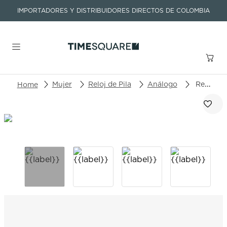
IMPORTADORES Y DISTRIBUIDORES DIRECTOS DE COLOMBIA
Buscar un producto o artículo
Mujer
Reloj de Pila
Análogo
Reloj Hamilton Khaki Navy H82221310
TÉRMINOS MÁS BUSCADOS
1
.
seastar
2
.
aviation
3
.
integral
4
.
tissot
5
.
longines
6
.
prc