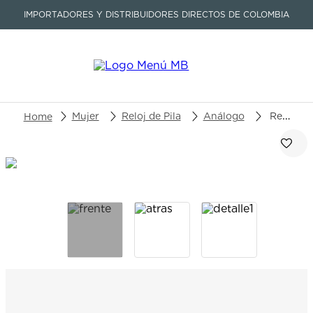
IMPORTADORES Y DISTRIBUIDORES DIRECTOS DE COLOMBIA
Buscar un producto o artículo
Mujer
Reloj de Pila
Análogo
Reloj Tissot Prx T137.210.11.081.00
TÉRMINOS MÁS BUSCADOS
1
.
seastar
2
.
aviation
3
.
tissot
4
.
integral
5
.
longines
6
.
prc