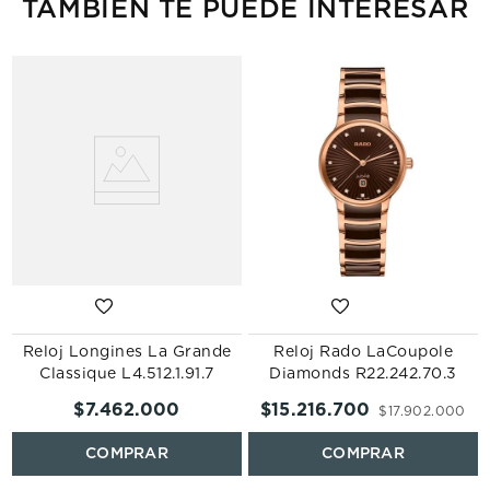
TAMBIÉN TE PUEDE INTERESAR
-
Reloj Longines La Grande
Reloj Rado LaCoupole
Classique L4.512.1.91.7
Diamonds R22.242.70.3
$
7
.
462
.
000
$
15
.
216
.
700
$
17
.
902
.
000