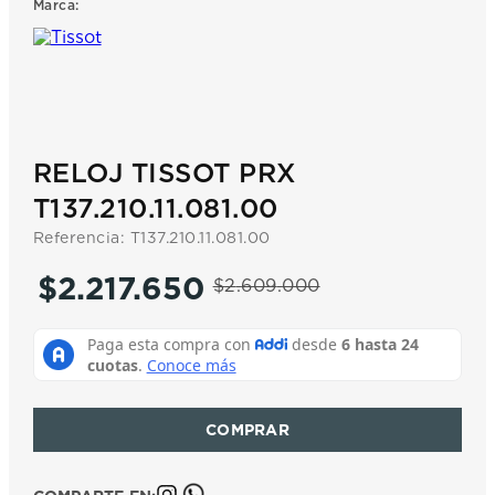
Marca:
7
.
prx
8
.
mido
9
.
hamilton
10
.
casio
RELOJ TISSOT PRX
T137.210.11.081.00
Referencia
:
T137.210.11.081.00
$
2
.
217
.
650
$
2
.
609
.
000