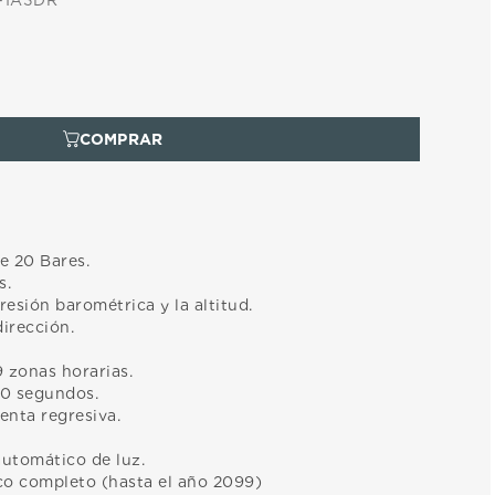
-1A3DR
e 20 Bares.
s.
resión barométrica y la altitud.
irección.
 zonas horarias.
0 segundos.
nta regresiva.
utomático de luz.
co completo (hasta el año 2099)