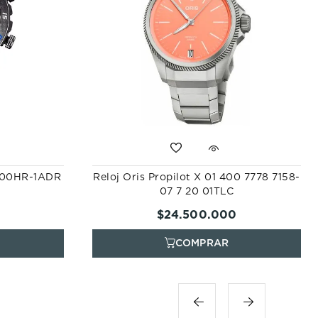
2000HR-1ADR
Reloj Oris Propilot X 01 400 7778 7158-
07 7 20 01TLC
$
24
.
500
.
000