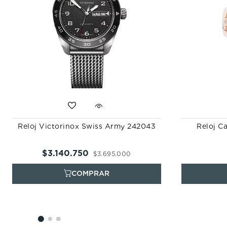
Reloj Victorinox Swiss Army 242043
Reloj C
$
3
.
140
.
750
$
3
.
695
.
000