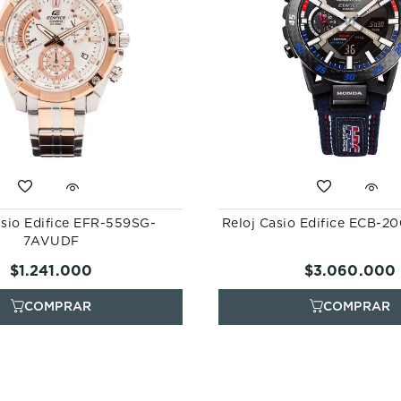
asio Edifice EFR-559SG-
Reloj Casio Edifice ECB-
7AVUDF
$
1
.
241
.
000
$
3
.
060
.
000