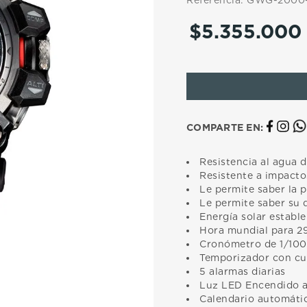
Referencia
:
GWG-2000
10
.
casio
$
5
.
355
.
000
COMPARTE EN:
Resistencia al agua d
Resistente a impacto
Le permite saber la p
Le permite saber su d
Energía solar estable
Hora mundial para 29
Cronómetro de 1/100
Temporizador con cue
5 alarmas diarias
Luz LED Encendido a
Calendario automáti