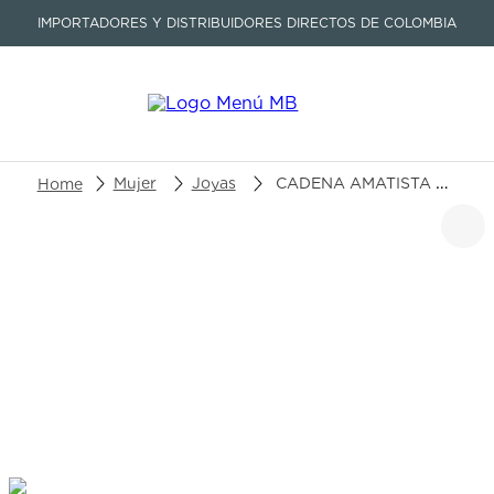
IMPORTADORES Y DISTRIBUIDORES DIRECTOS DE COLOMBIA
Buscar un producto o artículo
Mujer
Joyas
CADENA AMATISTA ORO AMARILLO 001278
TÉRMINOS MÁS BUSCADOS
1
.
seastar
2
.
aviation
3
.
tissot
4
.
integral
5
.
longines
6
.
prc