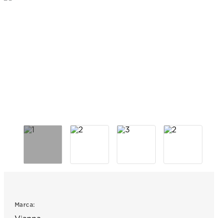
7
.
prx
8
.
mido
9
.
hamilton
10
.
casio
Marca: