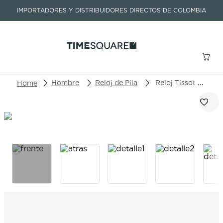
IMPORTADORES Y DISTRIBUIDORES DIRECTOS DE COLOMBIA
Buscar un producto o artículo
Hombre
Reloj de Pila
Reloj Tissot Classic Dream T129.410.22.013.00
TÉRMINOS MÁS BUSCADOS
1
.
seastar
2
.
aviation
3
.
integral
4
.
tissot
5
.
longines
6
.
prc