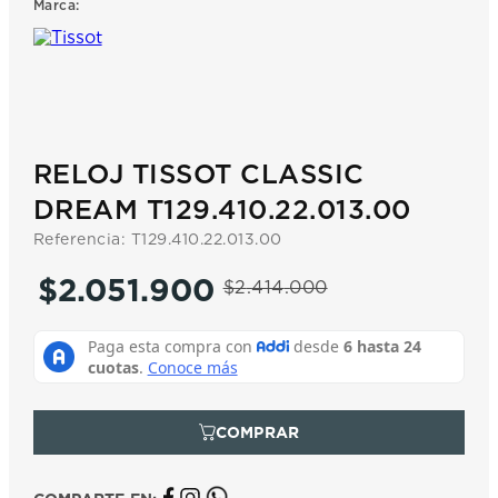
Marca:
7
.
prx
8
.
hamilton
9
.
mido
10
.
casio
RELOJ TISSOT CLASSIC
DREAM T129.410.22.013.00
Referencia
:
T129.410.22.013.00
$
2
.
051
.
900
$
2
.
414
.
000