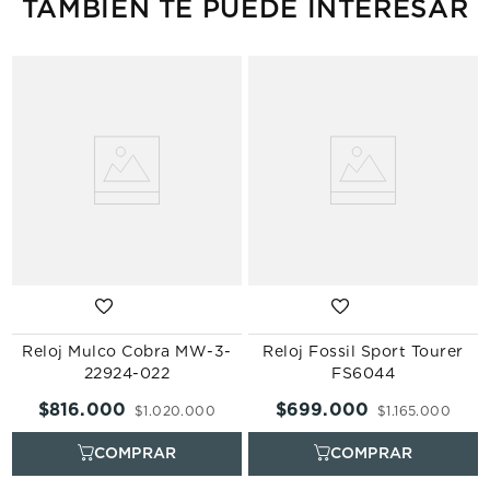
TAMBIÉN TE PUEDE INTERESAR
Reloj Mulco Cobra MW-3-
Reloj Fossil Sport Tourer
22924-022
FS6044
$
816
.
000
$
699
.
000
$
1
.
020
.
000
$
1
.
165
.
000