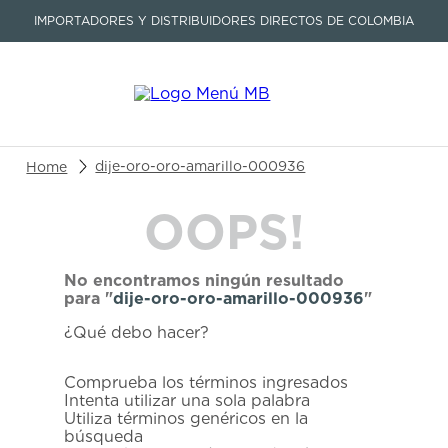
IMPORTADORES Y DISTRIBUIDORES DIRECTOS DE COLOMBIA
Buscar un producto o artículo
dije-oro-oro-amarillo-000936
OOPS!
TÉRMINOS MÁS BUSCADOS
1
.
seastar
No encontramos ningún resultado
2
.
aviation
para "
dije-oro-oro-amarillo-000936
"
3
.
tissot
¿Qué debo hacer?
4
.
integral
Comprueba los términos ingresados
5
.
longines
Intenta utilizar una sola palabra
Utiliza términos genéricos en la
6
.
prc
búsqueda