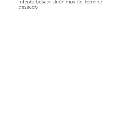
Intenta buscar sinónimos del término
7
.
prx
deseado
8
.
mido
9
.
hamilton
10
.
casio