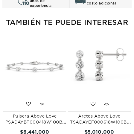
años de
costo adicional
experiencia
TAMBIÉN TE PUEDE INTERESAR
Pulsera Above Love
Aretes Above Love
PSADAYBT000418W100B-
TSADAYEF000618W100B-
CN
CN
$
6
.
441
.
000
$
5
.
010
.
000