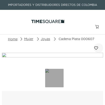
IMPORTADORES Y DISTRIBUIDORES DIRECTOS DE COLOMBIA
Buscar un producto o artículo
Mujer
Joyas
Cadena Plata 000607
TÉRMINOS MÁS BUSCADOS
1
.
seastar
2
.
aviation
3
.
integral
4
.
tissot
5
.
longines
6
.
prc