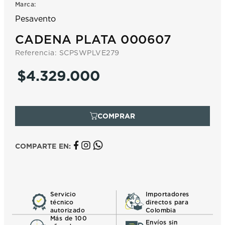
Marca:
7
.
prx
Pesavento
8
.
hamilton
CADENA PLATA 000607
9
.
mido
Referencia
:
SCPSWPLVE279
10
.
casio
$
4
.
329
.
000
COMPARTE EN:
Servicio
Importadores
técnico
directos para
autorizado
Colombia
Más de 100
Envíos sin