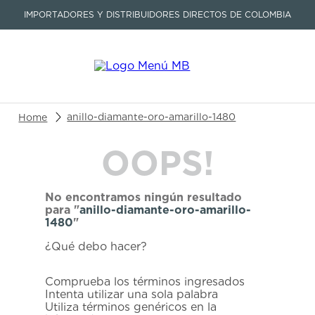
IMPORTADORES Y DISTRIBUIDORES DIRECTOS DE COLOMBIA
Buscar un producto o artículo
anillo-diamante-oro-amarillo-1480
OOPS!
TÉRMINOS MÁS BUSCADOS
1
.
seastar
No encontramos ningún resultado
2
.
aviation
para "
anillo-diamante-oro-amarillo-
1480
"
3
.
tissot
¿Qué debo hacer?
4
.
integral
5
.
longines
Comprueba los términos ingresados
Intenta utilizar una sola palabra
6
.
prc
Utiliza términos genéricos en la