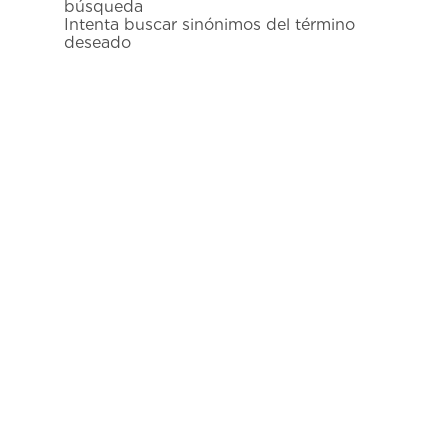
búsqueda
7
.
prx
Intenta buscar sinónimos del término
deseado
8
.
mido
9
.
hamilton
10
.
casio