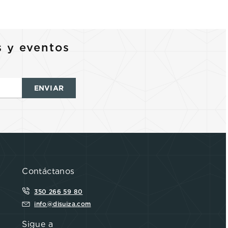
s y eventos
ENVIAR
Contáctanos
350 266 59 80
info@disuiza.com
Sigue a