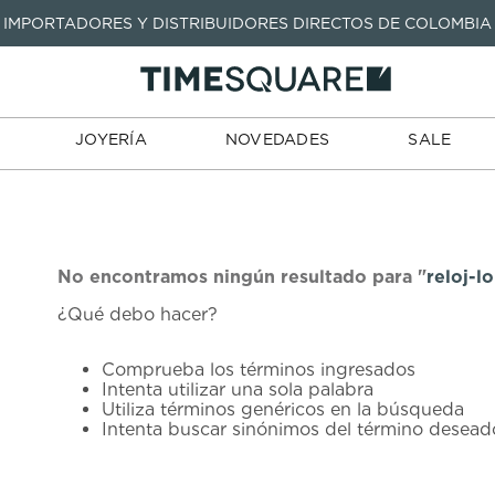
IMPORTADORES Y DISTRIBUIDORES DIRECTOS DE COLOMBIA
TARJETAS
JOYERÍA
NOVEDADES
SALE
TIENDA
DE REGALO
TÉRMINOS MÁS BUSCADOS
1
.
seastar
TÉRMINOS MÁS BUSCADOS
JOYERÍA
NOVEDADES
SALE
2
.
aviation
1
.
seastar
3
.
tissot
2
.
aviation
4
.
integral
3
.
tissot
5
.
longines
4
.
integral
No encontramos ningún resultado para "
reloj-l
6
.
prx
¿Qué debo hacer?
5
.
longines
7
.
prc
6
.
prx
Comprueba los términos ingresados
8
.
hamilton
Intenta utilizar una sola palabra
7
.
prc
Utiliza términos genéricos en la búsqueda
9
.
mido
Intenta buscar sinónimos del término desead
8
.
hamilton
10
.
casio
9
.
mido