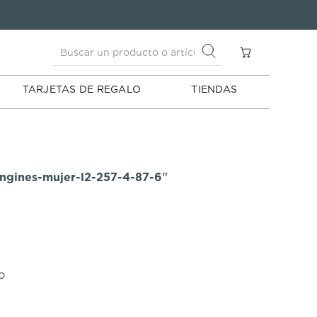
Buscar un producto o artículo
S
Buscar un producto o artículo
TARJETAS DE REGALO
TIENDAS
ongines-mujer-l2-257-4-87-6
"
o