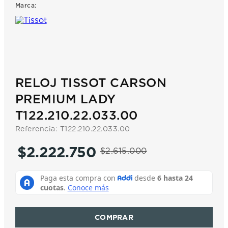
Marca:
7
.
prx
8
.
mido
9
.
hamilton
10
.
casio
RELOJ TISSOT CARSON
PREMIUM LADY
T122.210.22.033.00
Referencia
:
T122.210.22.033.00
$
2
.
222
.
750
$
2
.
615
.
000