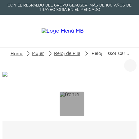
CON EL RESPALDO DEL GRUPO GLAUSER, MÁS DE 100 AÑOS DE
TRAYECTORIA EN EL MERCADO
Buscar un producto o artículo
Mujer
Reloj de Pila
Reloj Tissot Carson Premium Lady T122.210.22.033.00
TÉRMINOS MÁS BUSCADOS
1
.
seastar
2
.
aviation
3
.
tissot
4
.
integral
5
.
longines
6
.
prc