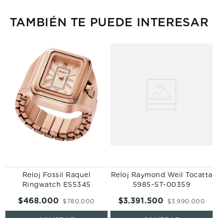
TAMBIÉN TE PUEDE INTERESAR
Reloj Fossil Raquel
Reloj Raymond Weil Tocatta
Ringwatch ES5345
5985-ST-00359
$
468
.
000
$
3
.
391
.
500
$
780
.
000
$
3
.
990
.
000