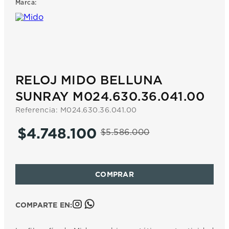
Marca:
7
.
prx
8
.
mido
9
.
hamilton
10
.
casio
RELOJ MIDO BELLUNA
SUNRAY M024.630.36.041.00
Referencia
:
M024.630.36.041.00
$
4
.
748
.
100
$
5
.
586
.
000
COMPARTE EN: