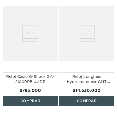
Reloj Casio G-Shock GA-
Reloj Longines
2100RRB-4ADR
Hydroconquest GMT
L3.890.4.56.9
$
785
.
000
$
14
.
530
.
000