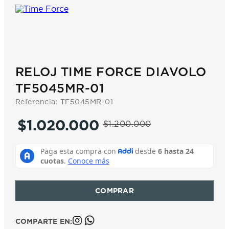
7
.
prx
8
.
mido
9
.
hamilton
10
.
casio
RELOJ TIME FORCE DIAVOLO
TF5045MR-01
Referencia
:
TF5045MR-01
$
1
.
020
.
000
$
1
.
200
.
000
COMPARTE EN: