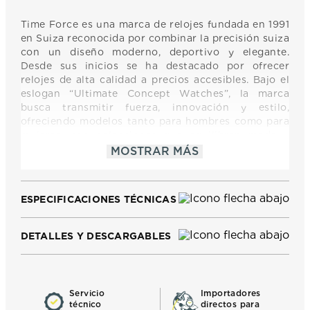
Time Force es una marca de relojes fundada en 1991
en Suiza reconocida por combinar la precisión suiza
con un diseño moderno, deportivo y elegante.
Desde sus inicios se ha destacado por ofrecer
relojes de alta calidad a precios accesibles. Bajo el
eslogan “Ultimate Concept Watches”, la marca
busca transmitir fuerza, innovación y estilo,
ofreciendo modelos tanto para hombres como para
mujeres, con colecciones que equilibran moda y
funcionalidad. Time Force mantiene una identidad
MOSTRAR MÁS
dinámica y contemporánea, orientada a quienes
buscan un reloj con carácter, de buena calidad y
diseño distintivo.
ESPECIFICACIONES TÉCNICAS
DETALLES Y DESCARGABLES
Servicio
Importadores
técnico
directos para