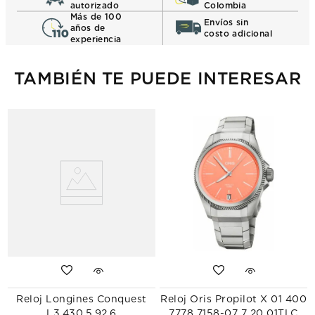
autorizado
Colombia
Más de 100
Envíos sin
años de
costo adicional
experiencia
TAMBIÉN TE PUEDE INTERESAR
Reloj Longines Conquest
Reloj Oris Propilot X 01 400
L3.430.5.92.6
7778 7158-07 7 20 01TLC