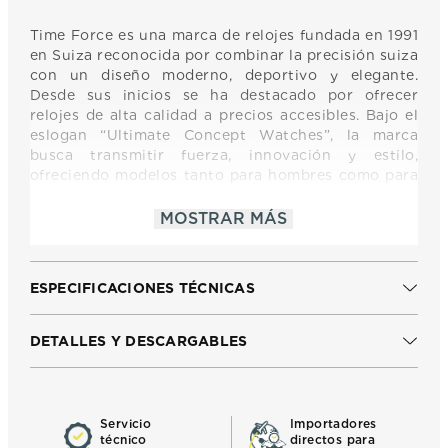
Time Force es una marca de relojes fundada en 1991
en Suiza reconocida por combinar la precisión suiza
con un diseño moderno, deportivo y elegante.
Desde sus inicios se ha destacado por ofrecer
relojes de alta calidad a precios accesibles. Bajo el
eslogan “Ultimate Concept Watches”, la marca
busca transmitir fuerza, innovación y estilo,
ofreciendo modelos tanto para hombres como para
mujeres, con colecciones que equilibran moda y
funcionalidad. Time Force mantiene una identidad
MOSTRAR MÁS
dinámica y contemporánea, orientada a quienes
buscan un reloj con carácter, de buena calidad y
diseño distintivo.
ESPECIFICACIONES TÉCNICAS
DETALLES Y DESCARGABLES
Servicio
Importadores
técnico
directos para