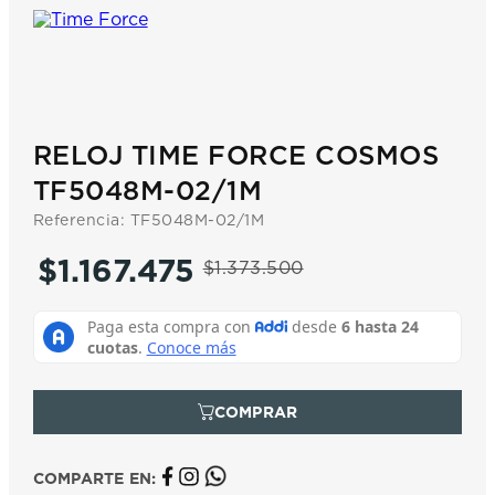
7
.
prc
8
.
hamilton
9
.
mido
10
.
casio
RELOJ TIME FORCE COSMOS
TF5048M-02/1M
Referencia
:
TF5048M-02/1M
$
1
.
167
.
475
$
1
.
373
.
500
COMPARTE EN: