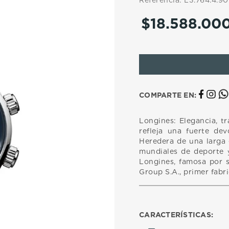
Referencia
:
L3.764.4.90
10
.
casio
$
18
.
588
.
00
COMPARTE EN:
Longines: Elegancia, tr
refleja una fuerte dev
Heredera de una larga
mundiales de deporte y
Longines, famosa por s
Group S.A., primer fabr
CARACTERÍSTICAS: