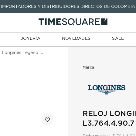
IMPORTADORES Y DISTRIBUIDORES DIRECTOS DE COLOMBIA
TARJETAS
JOYERÍA
NOVEDADES
SALE
TIENDA
DE REGALO
TÉRMINOS MÁS BUSCADOS
1
.
seastar
TÉRMINOS MÁS BUSCADOS
JOYERÍA
NOVEDADES
SALE
2
.
aviation
1
.
seastar
3
.
tissot
ngines Legend dive L3.764.4.90.7
2
.
aviation
4
.
integral
3
.
tissot
Marca:
5
.
longines
4
.
integral
6
.
prx
5
.
longines
7
.
prc
6
.
prx
8
.
hamilton
7
.
prc
RELOJ LONGI
9
.
mido
8
.
hamilton
L3.764.4.90.7
10
.
casio
9
.
mido