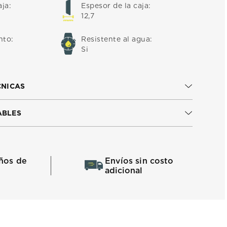
aja
:
Espesor de la caja
:
12,7
nto
:
Resistente al agua
:
Si
CNICAS
ABLES
ños de
Envíos sin costo
adicional