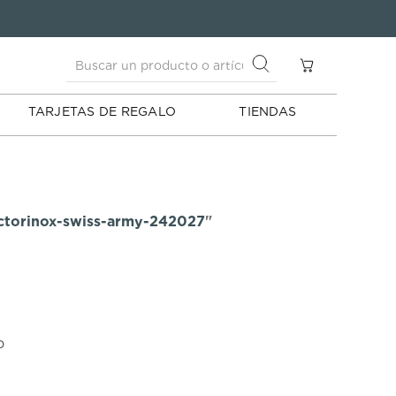
Buscar un producto o artículo
S
Buscar un producto o artículo
TARJETAS DE REGALO
TIENDAS
ictorinox-swiss-army-242027
"
o