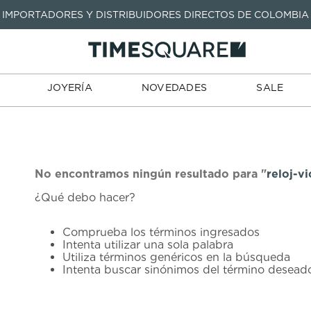
IMPORTADORES Y DISTRIBUIDORES DIRECTOS DE COLOMBIA
TARJETAS
JOYERÍA
NOVEDADES
SALE
TIENDA
DE REGALO
TÉRMINOS MÁS BUSCADOS
1
.
seastar
TÉRMINOS MÁS BUSCADOS
JOYERÍA
NOVEDADES
SALE
2
.
aviation
1
.
seastar
3
.
integral
2
.
aviation
4
.
tissot
3
.
integral
5
.
longines
4
.
tissot
No encontramos ningún resultado para "
reloj-v
6
.
prx
¿Qué debo hacer?
5
.
longines
7
.
prc
6
.
prx
Comprueba los términos ingresados
8
.
hamilton
Intenta utilizar una sola palabra
7
.
prc
Utiliza términos genéricos en la búsqueda
9
.
mido
Intenta buscar sinónimos del término desead
8
.
hamilton
10
.
casio
9
.
mido