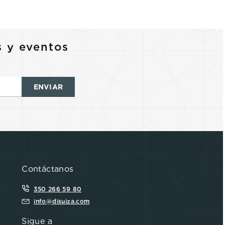
s y eventos
ENVIAR
Contáctanos
350 266 59 80
info@disuiza.com
Sigue a