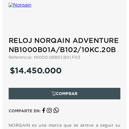
7
.
prx
8
.
hamilton
9
.
mido
10
.
casio
RELOJ NORQAIN ADVENTURE
NB1000B01A/B102/10KC.20B
Referencia
:
N1000.08B01.B01.F03
$
14
.
450
.
000
COMPARTE EN:
NORQAIN es una marca que se atreve a seguir su