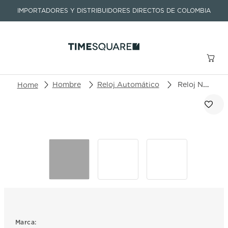
IMPORTADORES Y DISTRIBUIDORES DIRECTOS DE COLOMBIA
Buscar un producto o artículo
Hombre
Reloj Automático
Reloj Norqain Adventure NB1000B01A/B102/10KC.20B
TÉRMINOS MÁS BUSCADOS
1
.
seastar
2
.
aviation
3
.
integral
4
.
tissot
5
.
longines
6
.
prc
Marca: