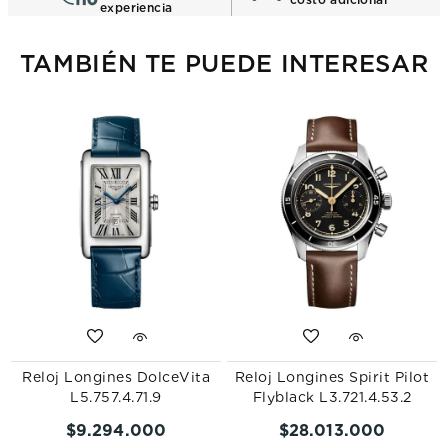
experiencia
TAMBIÉN TE PUEDE INTERESAR
Reloj Longines DolceVita
Reloj Longines Spirit Pilot
L5.757.4.71.9
Flyblack L3.721.4.53.2
$
9
.
294
.
000
$
28
.
013
.
000